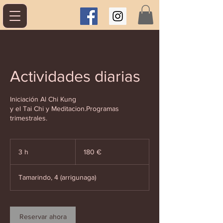
Actividades diarias
Iniciación Al Chi Kung
y el Tai Chi y Meditacion.Programas
trimestrales.
180
euros
3 h
3
180 €
h
Tamarindo, 4 (arrigunaga)
Reservar ahora