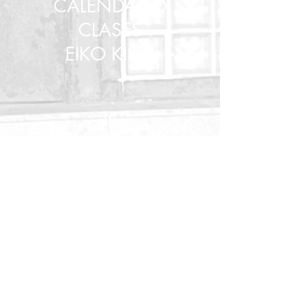
CALENDARIO
CLASES
EIKO KISHI
Ver
CALENDARIO
CLASES
2025/26