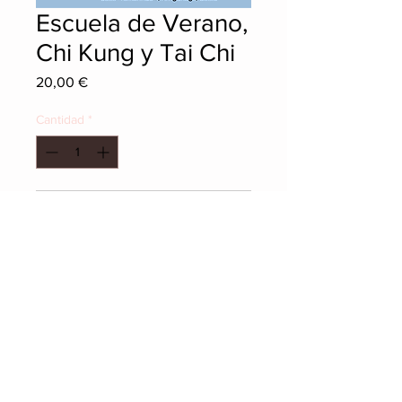
Escuela de Verano,
Chi Kung y Tai Chi
Precio
20,00 €
Cantidad
*
Agregar al carrito
652 76 70 22
espaciozenbilbao@gmail.
com