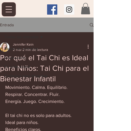
Entrada
Todas las entradas
Jennifer Kein
Todas las entradas
2 mar
2 min de lectura
Por qué el Tai Chi es Ideal
Empezando
para Niños: Tai Chi para el
Tu comunidad
Consejos para bloguear
Bienestar Infantil
Movimiento. Calma. Equilibrio.  
Respirar. Concentrar. Fluir.  
Energía. Juego. Crecimiento.  
El tai chi no es solo para adultos.  
Ideal para niños.  
Beneficios claros.  