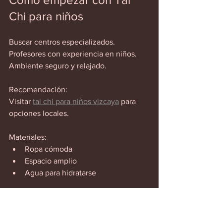
Chi para niños
Buscar centros especializados.  
Profesores con experiencia en niños.  
Ambiente seguro y relajado.  
Recomendación:  
Visitar 
tai chi para niños vizcaya
 para 
opciones locales.  
Materiales:  
Ropa cómoda  
Espacio amplio  
Agua para hidratarse  
Consejo:  
Paciencia y constancia.  
El progreso es gradual.  